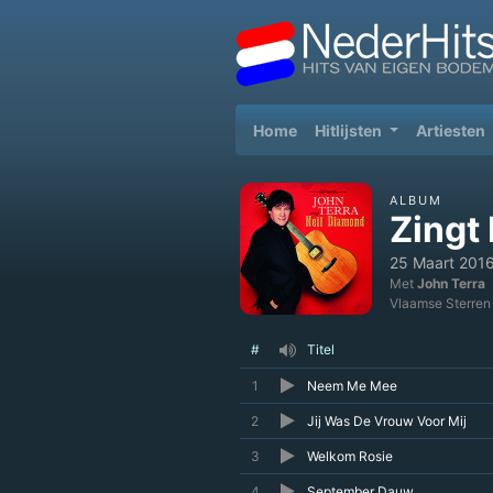
(current)
Home
Hitlijsten
Artiesten
ALBUM
Zingt
25 Maart 201
Met
John Terra
Vlaamse Sterren
#
Titel
1
Neem Me Mee
2
Jij Was De Vrouw Voor Mij
3
Welkom Rosie
4
September Dauw