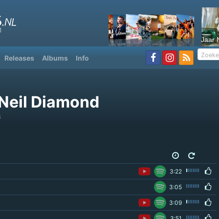
Jaar 
Releases
Albums
Info
 Neil Diamond
6
3:22
3:05
3:09
3:51