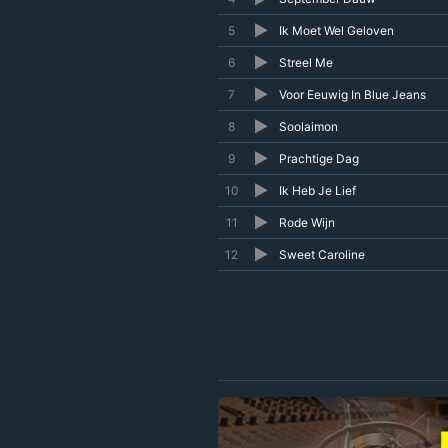
5
Ik Moet Wel Geloven
6
Streel Me
7
Voor Eeuwig In Blue Jeans
8
Soolaimon
9
Prachtige Dag
10
Ik Heb Je Lief
11
Rode Wijn
12
Sweet Caroline