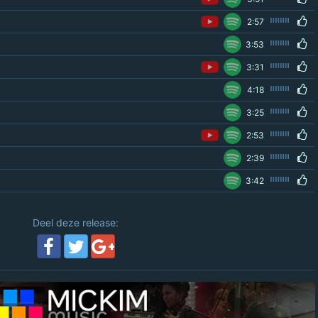
2:57
3:53
3:31
4:18
3:25
2:53
2:39
3:42
Deel deze release: