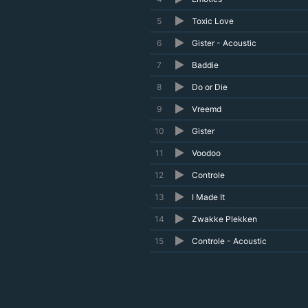
5
Toxic Love
6
Gister - Acoustic
7
Baddie
8
Do or Die
9
Vreemd
10
Gister
11
Voodoo
12
Controle
13
I Made It
14
Zwakke Plekken
15
Controle - Acoustic