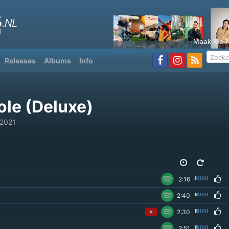
Maak Me N
Releases
Albums
Info
ole (Deluxe)
2021
2:16
2:40
2:30
2:51