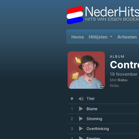
(current)
Home
Hitlijsten
Artiesten
ALBUM
Contr
19 November 
Met
Nobu
Nobu
#
Titel
1
Blame
2
Stroming
3
Overthinking
4
Emoties