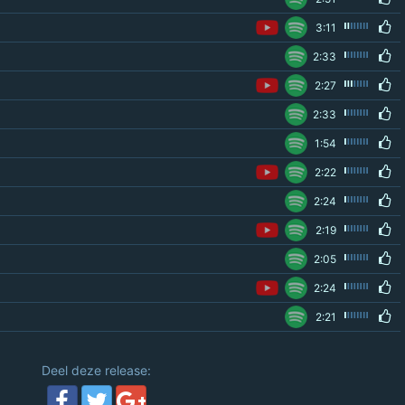
3:11
2:33
2:27
2:33
1:54
2:22
2:24
2:19
2:05
2:24
2:21
Deel deze release: