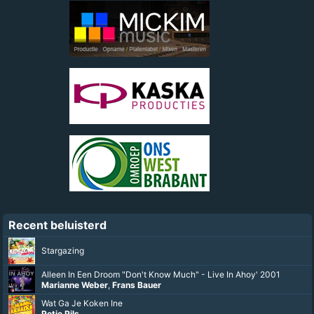
Recent beluisterd
Stargazing
Alleen In Een Droom "Don't Know Much" - Live In Ahoy' 2001
Marianne Weber
,
Frans Bauer
Wat Ga Je Koken Ine
Petje Pils