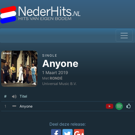
SINGLE
Anyone
1 Maart 2019
Met
RONDÉ
Universal Music B.V.
#
Titel
1
Anyone
Deel deze release: