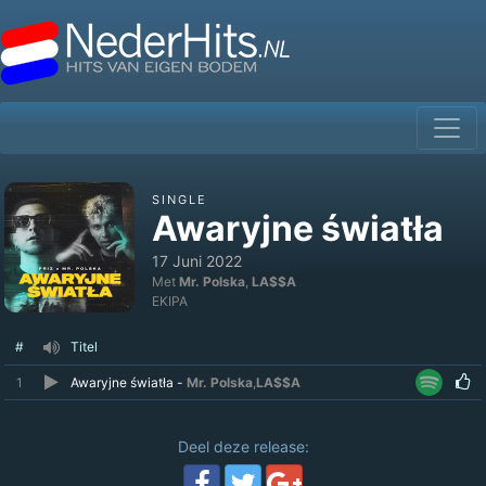
SINGLE
Awaryjne światła
17 Juni 2022
Met
Mr. Polska
,
LA$$A
EKIPA
#
Titel
1
Awaryjne światła -
Mr. Polska
,
LA$$A
Deel deze release: