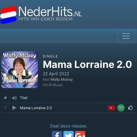
SINGLE
Mama Lorraine 2.0
22 April 2022
Met
Wally Mckey
Hit It! Music
#
Titel
1
Mama Lorraine 2.0
Deel deze release: