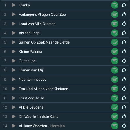
1
Franky
2
Verlangens Vliegen Over Zee
3
Land van Mijn Dromen
4
Als een Engel
5
Samen Op Zoek Naar de Liefde
6
Kleine Paloma
7
Guitar Joe
8
Tranen van Mij
9
Nachten met Jou
10
Een Lied Allleen voor Kinderen
11
Eerst Zeg Je Ja
12
Al Die Leugens
13
Dit Was Je Laatste Kans
14
Al Jouw Woorden -
Hermien