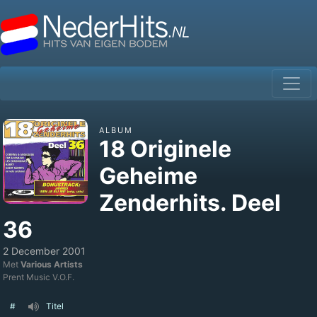
ALBUM
18 Originele
Geheime
Zenderhits. Deel
36
2 December 2001
Met
Various Artists
Prent Music V.O.F.
#
Titel